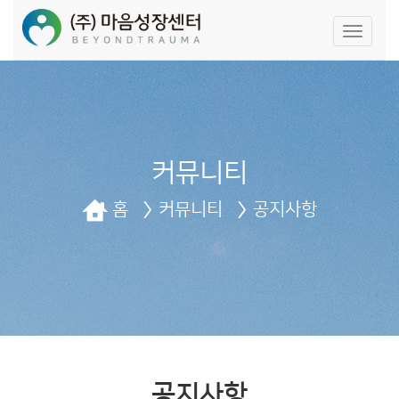
네
비
게
이
션
끄
기/
켜
커뮤니티
기
홈
커뮤니티
공지사항
공지사항