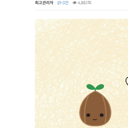
최고관리자
0건
4,882회