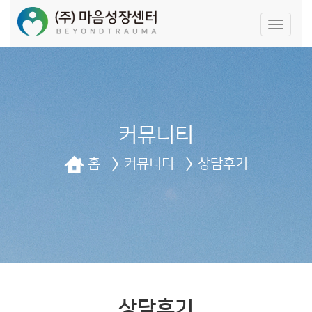
네
비
게
이
션
끄
기/
켜
커뮤니티
기
홈
커뮤니티
상담후기
상담후기