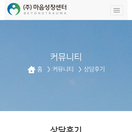
네
비
게
이
션
끄
기/
켜
커뮤니티
기
홈
커뮤니티
상담후기
상담후기