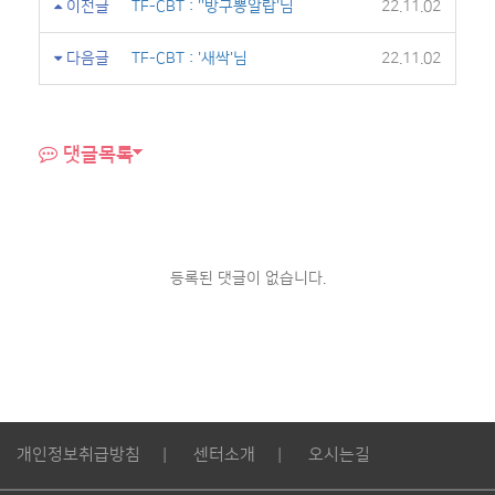
이전글
TF-CBT : ''방구뽕알랍'님
22.11.02
다음글
TF-CBT : '새싹'님
22.11.02
댓글목록
등록된 댓글이 없습니다.
개인정보취급방침
센터소개
오시는길