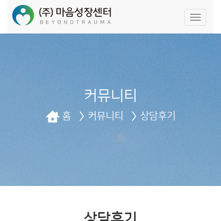
네
비
게
이
션
끄
기/
켜
커뮤니티
기
홈
커뮤니티
상담후기
상담후기